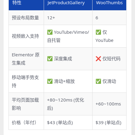
特性
JetProductGallery
WooThumbs
预设布局数量
12+
6
✅ YouTube/Vimeo/
✅ 仅
视频嵌入支持
自托管
YouTube
Elementor 原
✅ 深度集成
❌ 仅短代码
生集成
移动端手势支
✅ 滑动+缩放
✅ 仅滑动
持
平均页面加载
+80~120ms (优化
+60~100ms
影响
后)
价格（年付）
$43 (单站点)
$39 (单站点)