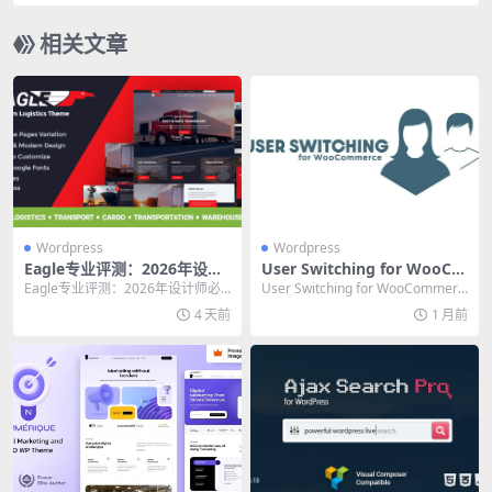
WooCommerce主题
相关文章
Wordpress
Wordpress
Eagle专业评测：2026年设计
User Switching for WooCo
师必备的素材管理终极工具
mmerce 专业评测：高效用户
Eagle专业评测：2026年设计师必
User Switching for WooCommerc
切换插件的终极指南
备的素材管理终极工具 做设计的朋
e 专业评测：高效用户...
4 天前
1 月前
友应该都有...