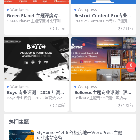
Wordpress
Wordpress
Green Planet 主题深度对比
Restrict Content Pro专业评
评测：2026 年环保网站终极
测：终极会员内容管理指南
Green Planet 主题深度对比评测：
Restrict Content Pro专业评测完整
建站方案
2026 年环保网站终极建站方案 环...
指南：终极会员内容管理方案 ...
1 月前
2 月前
Wordpress
Wordpress
Boyc 专业评测：2025 年高效
Bellevue主题专业评测：酒店
WordPress 建站的终极指南
与度假租赁网站的终极选择
Boyc 专业评测：2025 年高效 Wor
Bellevue主题专业评测：酒店与度
dPress 建站的终极指南 在 2...
假租赁网站的终极选择 核心提示：
4 周前
1 周前
如果你正在...
热门主题
MyHome v4.4.6 终极房地产WordPress主题 |
专业建站必备