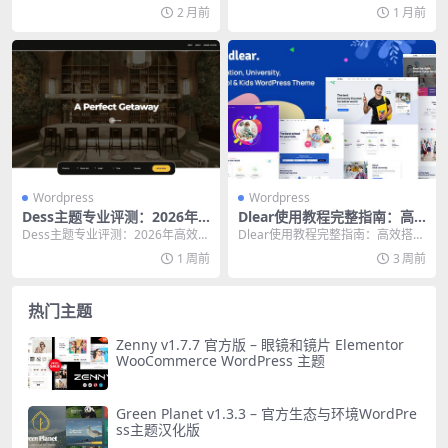
数据录入
指南
成动态表格，告别手动数据录入
高效多供应商市场的终极指南 如果
2 月前
1 月前
核...
你正...
Wordpress
Wordpress
Dess主题专业评测：2026年
Dlear使用教程完整指南：高
高效建站的终极选择指南
效搭建教育网站的终极方案
Dess主题专业评测：2026年高效建
Dlear使用教程完整指南：高效搭建
站的终极选择指南 WordPress主题
教育网站的终极方案 我接触Dlear
1 周前
3 周前
市...
这个Wo...
热门主题
Zenny v1.7.7 官方版 – 眼镜和镜片 Elementor
WooCommerce WordPress 主题
Green Planet v1.3.3 – 官方生态与环境WordPre
ss主题汉化版