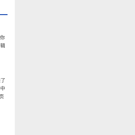
。你
编辑
供了
器中
页