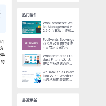
正
热门插件
终
WooCommerce Wal
let Management v
2.6.0 汉化版：终极W
ooCommerce钱包管
理插件
FooEvents Bookings
器和
v2.0.8 必备预约插件
– 自助预订空间与时
方
段
新手
Woocommerce Pro
duct Filters v2.1.3
 的
终极产品过滤筛选插
件（Barn2）
wpDataTables Prem
ium v7.5：WordPre
ss表格和图表管理器
终极指南
最近更新