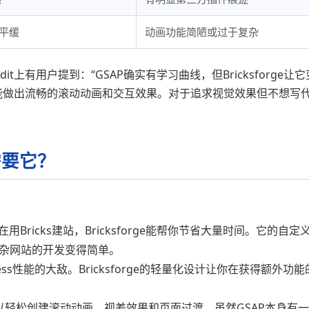
线平缓
动画功能简陋或过于复杂
t上有用户提到：“GSAP确实有学习曲线，但Bricksforge让它
就能做出流畅的滚动动画和交互效果。对于追求视觉效果但不想写
需要它？
用Bricks建站，Bricksforge能帮你节省大量时间。它的自定
杂网站的开发变得简单。
ess性能的大敌。Bricksforge的轻量化设计让你在获得额外功能
以轻松创建滚动动画、视差效果和页面过渡。虽然GSAP本身有