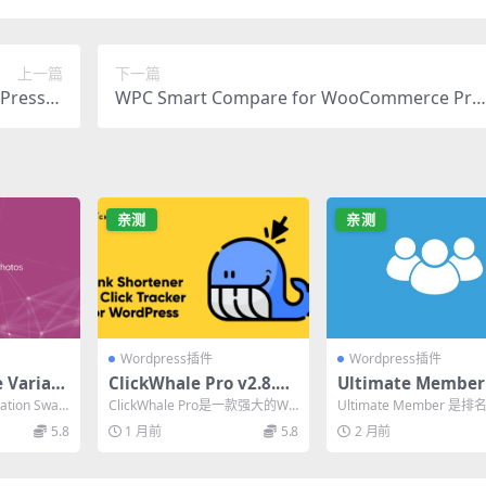
上一篇
下一篇
rdPress静
WPC Smart Compare for WooCommerce Pre
成器插件
mium：提升转化率的终极产品对比插件
亲测
亲测
Wordpress插件
Wordpress插件
Variati
ClickWhale Pro v2.8.0 –
Ultimate Member
nd Phot
终极WordPress链接管理
v2.12.0 官方汉化
tion Swat
ClickWhale Pro是一款强大的Wo
Ultimate Member 是
汉化版：必备多
与追踪插件
佳WordPress会
rdPress链接管理插件，支持链
WordPress 会员系统插件，
5.8
1 月前
5.8
2 月前
接...
片插件
件