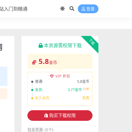
站入门到精通
登录
下载
网
本资源需权限下载
5.8
金币
VIP 折扣
普通:
5.8金币
6.5折
会员:
3.77金币
永久会员:
免费
购买下载权限
包含资源:
(5个)