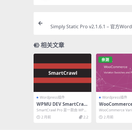
Simply Static Pro v2.1.6.1 – 官方Wo
态站点生
相关文章
亲测
Wordpress插件
Wordpress插件
WPMU DEV SmartCraw
WooCommerce 
l Pro 3.16.0 终极WordPr
on Swatches a
SmartCrawl Pro 是一款由 WPM
WooCommerce Varia
ess SEO优化插件
os 3.1.15 
U DEV 开发的 WordPre...
ches and Photo...
2 月前
2.2
2 月前
变体切换按钮图